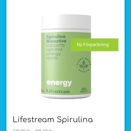
Lifestream Spirulina
Prisintervall:
229,00
kr
–
495,00
kr