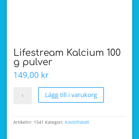
Lifestream Kalcium 100
g pulver
149,00
kr
Lifestream
Lägg till i varukorg
Kalcium
100
g
pulver
Artikelnr:
1541
Kategori:
Kosttillskott
mängd