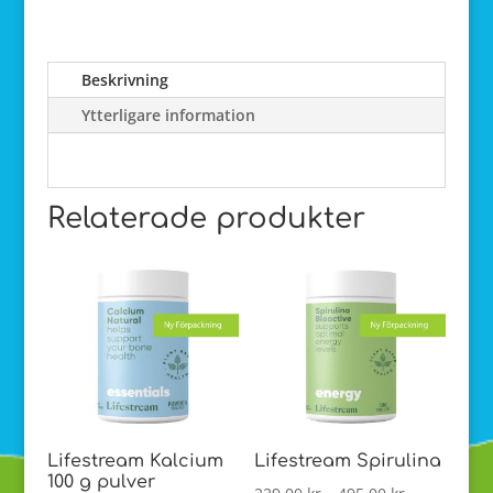
mängd
Beskrivning
Ytterligare information
Relaterade produkter
Lifestream Kalcium
Lifestream Spirulina
100 g pulver
Prisintervall