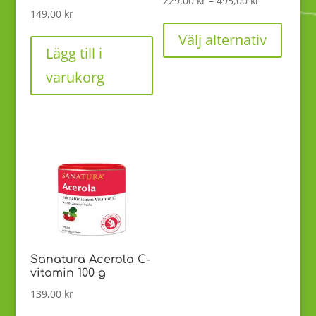
229,00
kr
–
495,00
kr
149,00
kr
229,00 kr
Den
till
här
Välj alternativ
495,00 kr
produk
Lägg till i
har
varukorg
flera
variant
De
olika
alterna
kan
väljas
på
produk
Sanatura Acerola C-
vitamin 100 g
139,00
kr