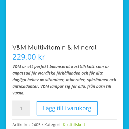
V&M Multivitamin & Mineral
229,00
kr
V&M är ett perfekt balanserat kosttillskott som är
anpassad för Nordiska förhållanden och för ditt
dagliga behov av vitaminer, mineraler, spårämnen och
antioxidanter. V&M lämpar sig för alla, från barn till
vuxna.
V&M
Lägg till i varukorg
Multivitamin
&
Mineral
Artikelnr:
2405
Kategori:
Kosttillskott